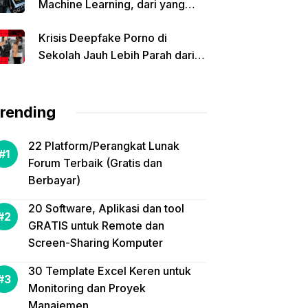
Machine Learning, dari yang
Paling Bertenaga hingga Ramah
Krisis Deepfake Porno di
Kantong
Sekolah Jauh Lebih Parah dari
yang Kamu Bayangkan
rending
22 Platform/Perangkat Lunak
Forum Terbaik (Gratis dan
Berbayar)
20 Software, Aplikasi dan tool
GRATIS untuk Remote dan
Screen-Sharing Komputer
30 Template Excel Keren untuk
Monitoring dan Proyek
Manajemen