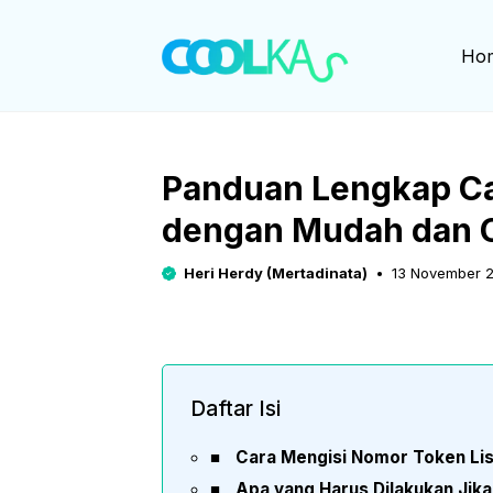
Langsung
ke
Ho
isi
Panduan Lengkap Car
dengan Mudah dan 
Heri Herdy (Mertadinata)
13 November 
Daftar Isi
Cara Mengisi Nomor Token List
Apa yang Harus Dilakukan Jika