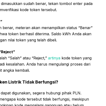
 dimasukkan sudah benar, tekan tombol enter pada
verifikasi kode token tersebut.
t”
 benar, meteran akan menampilkan status “Benar”
hwa token berhasil diterima. Saldo kWh Anda akan
n nilai token yang telah dibeli.
 “Reject”
lah “Salah” atau “Reject,”
artinya
kode token yang
rjadi kesalahan. Anda harus mengulangi proses dari
t angka kembali.
en Listrik Tidak Berfungsi?
dak dapat digunakan, segera hubungi pihak PLN.
engapa kode tersebut tidak berfungsi, meskipun
ngkinan kode mengalami gangguan atau belum