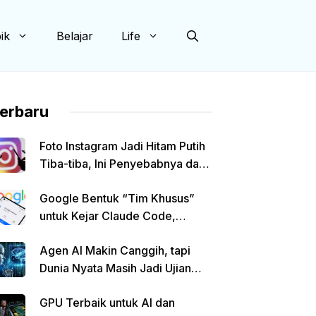
ik
Belajar
Life
erbaru
Foto Instagram Jadi Hitam Putih
Tiba-tiba, Ini Penyebabnya dan
Cara Mengatasinya
Google Bentuk “Tim Khusus”
untuk Kejar Claude Code,
Sergey Brin Akui Gemini Masih
Agen AI Makin Canggih, tapi
Tertinggal
Dunia Nyata Masih Jadi Ujian
Sesungguhnya
GPU Terbaik untuk AI dan