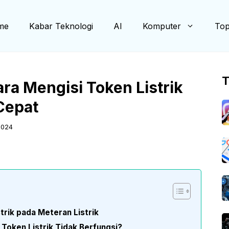
me
Kabar Teknologi
AI
Komputer
Top
T
a Mengisi Token Listrik
Cepat
2024
rik pada Meteran Listrik
 Token Listrik Tidak Berfungsi?