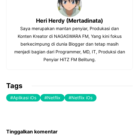
b
dI
et
o
n
Heri Herdy (Mertadinata)
o
Saya merupakan mantan penyiar, Produkasi dan
k
Konten Kreator di NAGASWARA FM, Yang kini fokus
berkecimpung di dunia Blogger dan tetap masih
menjadi bagian dari Programmer, MD, IT, Produksi dan
Penyiar HiTZ FM Belitung.
Tags
Aplikasi iOs
Netflix
Netflix iOs
Tinggalkan komentar