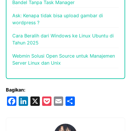
Bandel Tanpa Task Manager
Ask: Kenapa tidak bisa upload gambar di
wordpress ?
Cara Beralih dari Windows ke Linux Ubuntu di
Tahun 2025
Webmin Solusi Open Source untuk Manajemen
Server Linux dan Unix
Bagikan:
F
Li
X
P
E
S
a
n
o
m
h
c
k
c
ai
ar
e
e
k
l
e