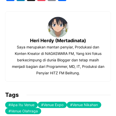
a
n
o
m
h
c
k
c
ai
ar
e
e
k
l
e
b
dI
et
o
n
Heri Herdy (Mertadinata)
o
Saya merupakan mantan penyiar, Produkasi dan
k
Konten Kreator di NAGASWARA FM, Yang kini fokus
berkecimpung di dunia Blogger dan tetap masih
menjadi bagian dari Programmer, MD, IT, Produksi dan
Penyiar HiTZ FM Belitung.
Tags
Apa Itu Venue
Venue Expo
Venue Nikahan
Venue Olahraga