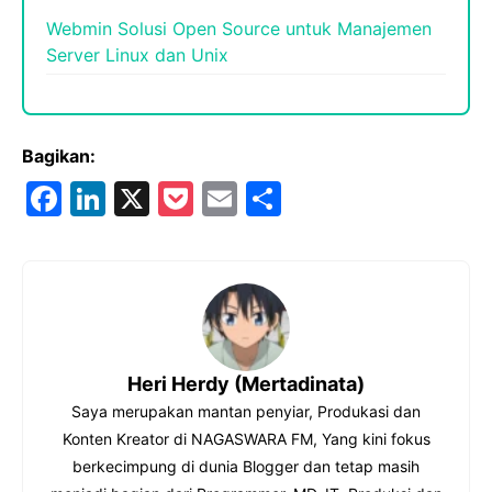
Webmin Solusi Open Source untuk Manajemen
Server Linux dan Unix
Bagikan:
F
Li
X
P
E
S
a
n
o
m
h
c
k
c
ai
ar
e
e
k
l
e
b
dI
et
o
n
Heri Herdy (Mertadinata)
o
Saya merupakan mantan penyiar, Produkasi dan
k
Konten Kreator di NAGASWARA FM, Yang kini fokus
berkecimpung di dunia Blogger dan tetap masih